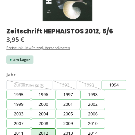
Zeitschrift HEPHAISTOS 2012, 5/6
Regulärer Preis:
3,95 €
Preise inkl. MwSt. zzgl. Versandkosten
am Lager
auswählen
Jahr
Zufallsausgabe
1992
1993
1994
(Diese Option ist zurzeit nicht verfügbar.)
(Diese Option ist zurzeit nicht verfügbar.)
(Diese Option ist zurzeit ni
1995
1996
1997
1998
1999
2000
2001
2002
2003
2004
2005
2006
2007
2008
2009
2010
2011
2012
2013
2014