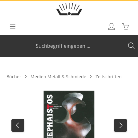
Zum Hauptinhalt springen
Waren
Bücher
Medien Metall & Schmiede
Zeitschriften
Bildergalerie überspringen