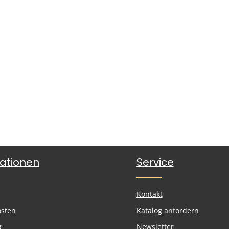
ationen
Service
Kontakt
osten
Katalog anfordern
g
Newsletter