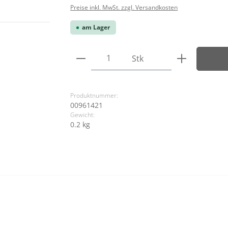
Preise inkl. MwSt. zzgl. Versandkosten
am Lager
Produkt Anzahl: Gib den ge
Stk
Produktnummer:
00961421
Gewicht:
0.2 kg