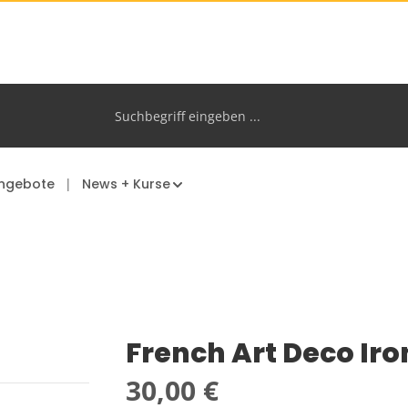
ngebote
News + Kurse
French Art Deco Ir
Regulärer Preis:
30,00 €