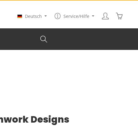
Warenkor
Deutsch
Service/Hilfe
onwork Designs