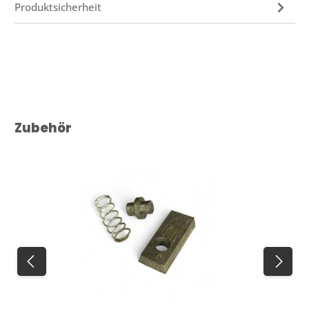
Produktsicherheit
Produktgalerie überspringen
Zubehör