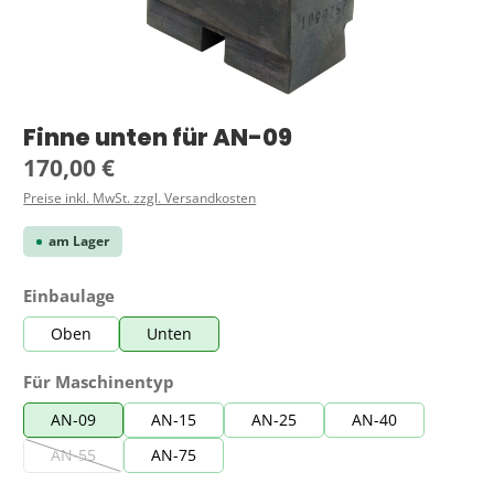
Finne unten für AN-09
Regulärer Preis:
170,00 €
Preise inkl. MwSt. zzgl. Versandkosten
am Lager
auswählen
Einbaulage
Oben
Unten
auswählen
Für Maschinentyp
AN-09
AN-15
AN-25
AN-40
AN-55
AN-75
(Diese Option ist zurzeit nicht verfügbar.)