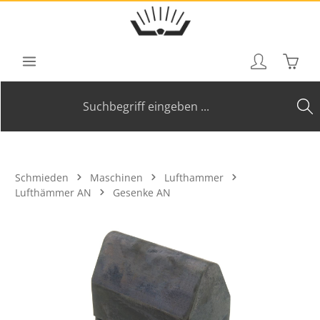
Zum Hauptinhalt springen
Waren
Schmieden
Maschinen
Lufthammer
Lufthämmer AN
Gesenke AN
Bildergalerie überspringen