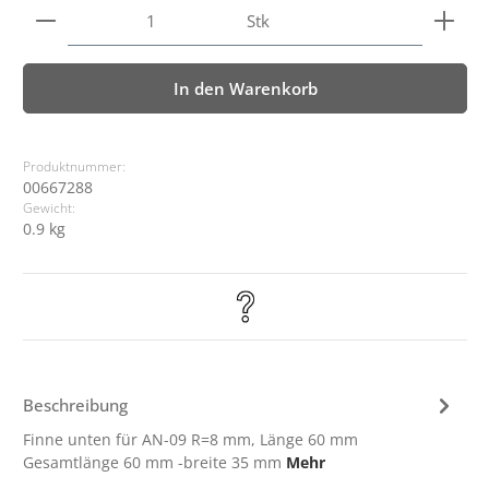
Produkt Anzahl: Gib den gewünschten Wert ein ode
Stk
In den Warenkorb
Produktnummer:
00667288
Gewicht:
0.9 kg
Beschreibung
Finne unten für AN-09 R=8 mm, Länge 60 mm
Gesamtlänge 60 mm -breite 35 mm
Mehr