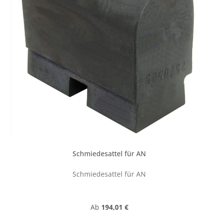
Schmiedesattel für AN
Schmiedesattel für AN
Regulärer Preis:
Ab
194,01 €