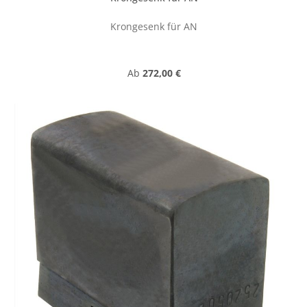
Krongesenk für AN
Regulärer Preis:
Ab
272,00 €