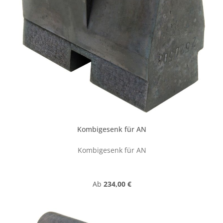
Kombigesenk für AN
Kombigesenk für AN
Regulärer Preis:
Ab
234,00 €