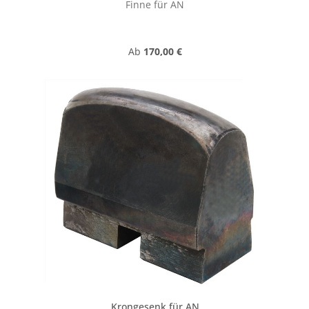
Finne für AN
Regulärer Preis:
Ab
170,00 €
Krongesenk für AN