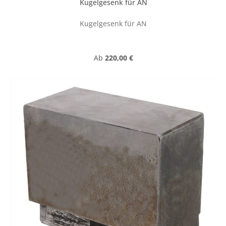
Kugelgesenk für AN
Kugelgesenk für AN
Regulärer Preis:
Ab
220,00 €