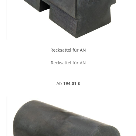
Recksattel für AN
Recksattel für AN
Regulärer Preis:
Ab
194,01 €