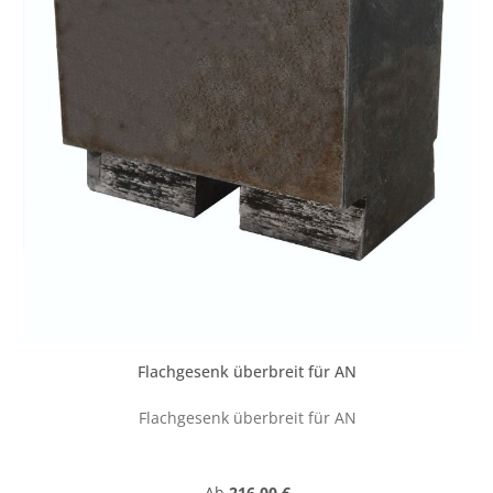
Flachgesenk überbreit für AN
Flachgesenk überbreit für AN
Regulärer Preis:
Ab
216,00 €