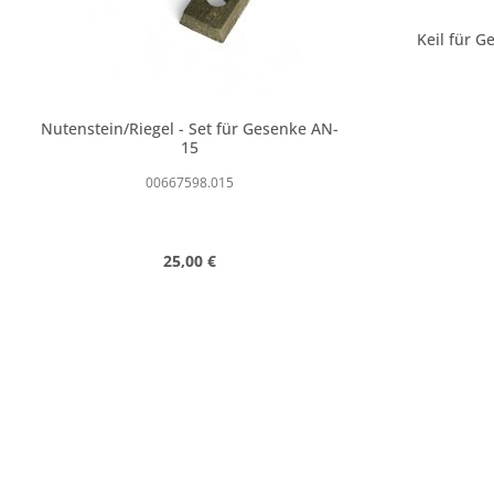
Keil für G
Nutenstein/Riegel - Set für Gesenke AN-
15
00667598.015
Regulärer Preis:
25,00 €
Produkt Anzahl: Gib den gewünschte
Produk
Stk