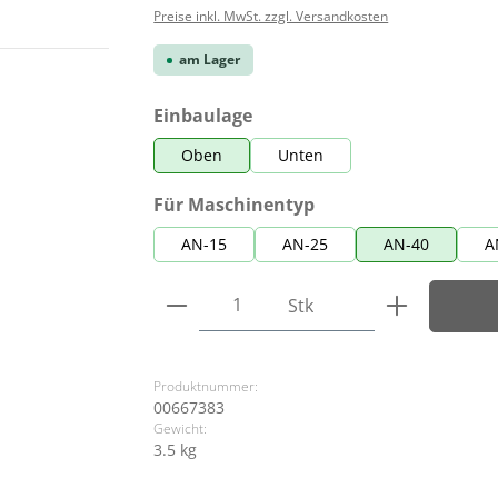
Preise inkl. MwSt. zzgl. Versandkosten
am Lager
auswählen
Einbaulage
Oben
Unten
auswählen
Für Maschinentyp
AN-15
AN-25
AN-40
A
Produkt Anzahl: Gib den ge
Stk
Produktnummer:
00667383
Gewicht:
3.5 kg