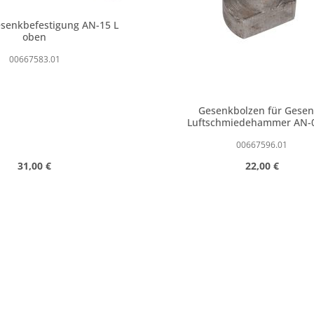
esenkbefestigung AN-15 L
oben
00667583.01
Gesenkbolzen für Gese
Luftschmiedehammer AN-
00667596.01
Regulärer Preis:
Regulärer Prei
31,00 €
22,00 €
n Wert ein oder benutze die Schaltfläc
t Anzahl: Gib den gewünschten Wert ein
Produkt Anzahl: 
Stk
Stk