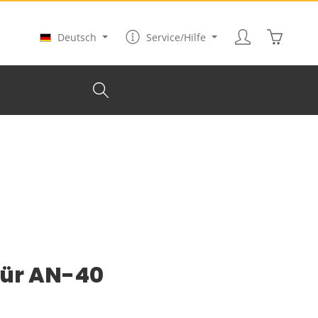
Warenkor
Deutsch
Service/Hilfe
für AN-40