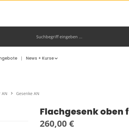
ngebote
News + Kurse
r AN
Gesenke AN
Flachgesenk oben 
Regulärer Preis:
260,00 €