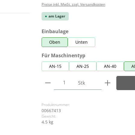
Preise inkl. MwSt. zzgl. Versandkosten
am Lager
auswählen
Einbaulage
Oben
Unten
auswählen
Für Maschinentyp
AN-15
AN-25
AN-40
A
Produkt Anzahl: Gib den ge
Stk
Produktnummer:
00667413
Gewicht:
4.5 kg