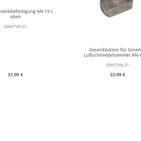
esenkbefestigung AN-15 L
oben
00667583.01
Gesenkbolzen für Gese
Luftschmiedehammer AN-
00667596.01
Regulärer Preis:
Regulärer Prei
31,00 €
22,00 €
n Wert ein oder benutze die Schaltfläc
t Anzahl: Gib den gewünschten Wert ein
Produkt Anzahl: 
Stk
Stk