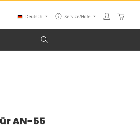
Warenkor
Deutsch
Service/Hilfe
für AN-55