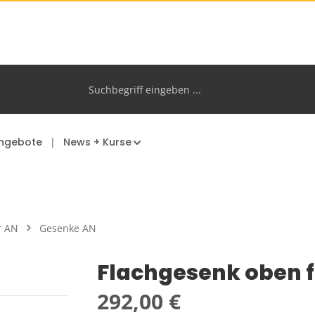
ngebote
News + Kurse
r AN
Gesenke AN
Flachgesenk oben 
Regulärer Preis:
292,00 €