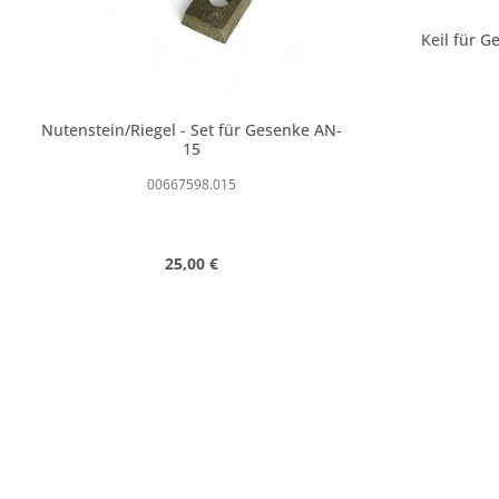
Keil für G
Nutenstein/Riegel - Set für Gesenke AN-
15
00667598.015
Regulärer Preis:
25,00 €
Produkt Anzahl: Gib den gewünschte
Produk
Stk