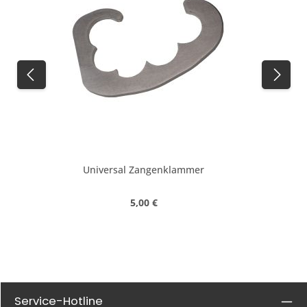
Universal Zangenklammer
Regulärer Preis:
5,00 €
Service-Hotline