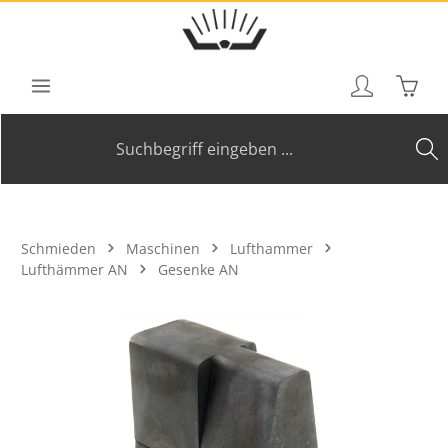
Zum Hauptinhalt springen
Waren
Schmieden
Maschinen
Lufthammer
Lufthämmer AN
Gesenke AN
Bildergalerie überspringen