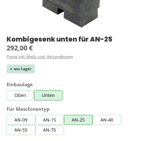
Kombigesenk unten für AN-25
Regulärer Preis:
292,00 €
Preise inkl. MwSt. zzgl. Versandkosten
am Lager
auswählen
Einbaulage
Oben
Unten
auswählen
Für Maschinentyp
AN-09
AN-15
AN-25
AN-40
AN-55
AN-75