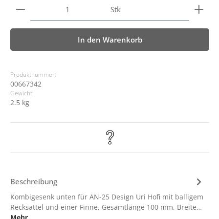
Produkt Anzahl: Gib den gewünschten Wert ein ode
Stk
In den Warenkorb
Produktnummer:
00667342
Gewicht:
2.5 kg
Beschreibung
Kombigesenk unten für AN-25 Design Uri Hofi mit balligem
Recksattel und einer Finne, Gesamtlänge 100 mm, Breite…
Mehr