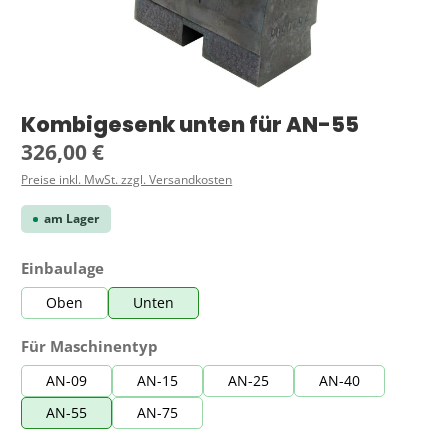
Kombigesenk unten für AN-55
Regulärer Preis:
326,00 €
Preise inkl. MwSt. zzgl. Versandkosten
am Lager
auswählen
Einbaulage
Oben
Unten
auswählen
Für Maschinentyp
AN-09
AN-15
AN-25
AN-40
AN-55
AN-75