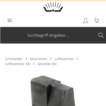
Zum Hauptinhalt springen
Waren
Schmieden
Maschinen
Lufthammer
Lufthämmer AN
Gesenke AN
Bildergalerie überspringen