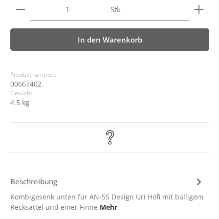
Produkt Anzahl: Gib den gewünschten Wert ein ode
Stk
In den Warenkorb
Produktnummer:
00667402
Gewicht:
4.5 kg
Beschreibung
Kombigesenk unten für AN-55 Design Uri Hofi mit balligem
Recksattel und einer Finne
Mehr