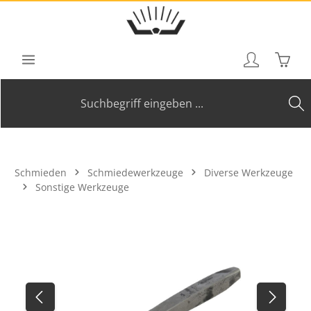
Zum Hauptinhalt springen
Waren
Schmieden
Schmiedewerkzeuge
Diverse Werkzeuge
Sonstige Werkzeuge
Bildergalerie überspringen