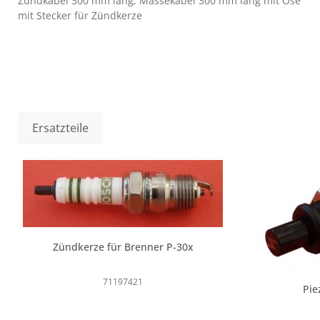
Zündkabel 300 mm lang, Massekabel 300 mm lang mit Öse
mit Stecker für Zündkerze
Ersatzteile
Produktgalerie überspringen
Zündkerze für Brenner P-30x
71197421
Pie