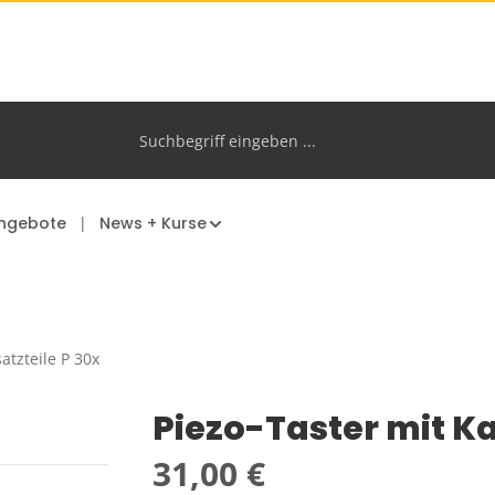
ngebote
News + Kurse
atzteile P 30x
Piezo-Taster mit K
Regulärer Preis:
31,00 €