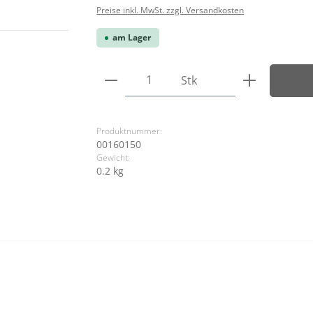
Preise inkl. MwSt. zzgl. Versandkosten
am Lager
Produkt Anzahl: Gib den ge
Stk
Produktnummer:
00160150
Gewicht:
0.2 kg