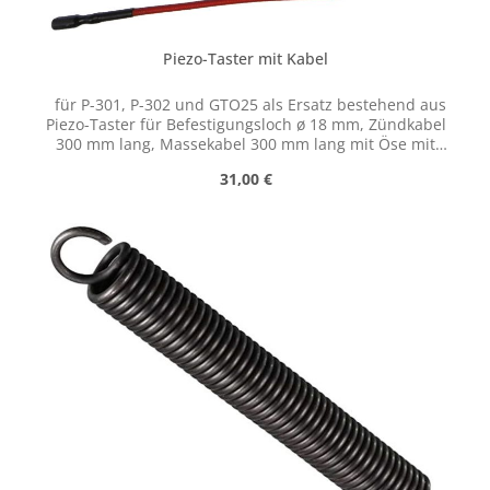
Piezo-Taster mit Kabel
für P-301, P-302 und GTO25 als Ersatz bestehend aus
Piezo-Taster für Befestigungsloch ø 18 mm, Zündkabel
300 mm lang, Massekabel 300 mm lang mit Öse mit
Stecker für Zündkerze
Regulärer Preis:
31,00 €