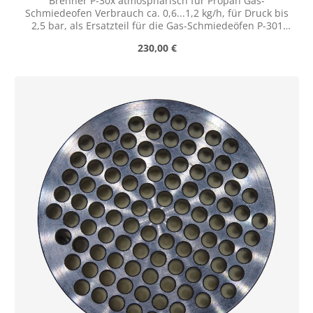
Brenner P-30x atmosphärisch für Propan Gas-
Schmiedeofen Verbrauch ca. 0,6...1,2 kg/h, für Druck bis
2,5 bar, als Ersatzteil für die Gas-Schmiedeöfen P-301
und P-302, Durchmesser des Brennerkopfes 52 mm, mit
Regulärer Preis:
230,00 €
Zündkerze, ohne Kugelhahn, Anschluß über geraden
Schottstutzen 08 L