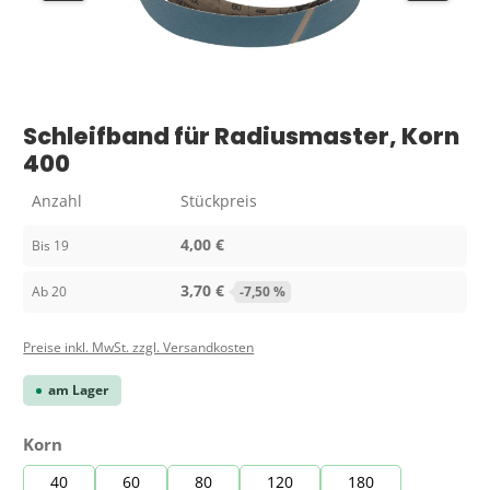
Schleifband für Radiusmaster, Korn
400
Anzahl
Stückpreis
4,00 €
Bis
19
3,70 €
Ab
20
-7,50 %
Preise inkl. MwSt. zzgl. Versandkosten
am Lager
auswählen
Korn
40
60
80
120
180