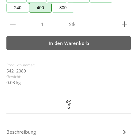
240
400
800
Produkt Anzahl: Gib den gewünschten Wert ein ode
Stk
In den Warenkorb
Produktnummer:
54212089
Gewicht:
0.03 kg
Beschreibung