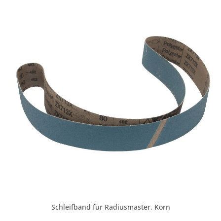
Keramikschleifkorn, das durch elektrostatische
Ausrichtung scharfe Spitzen bildet, die wie einzelne
Schneidwerkzeuge arbeiten und schnell durch das
Metall schneiden. Diese Spitzen brechen beim Schleifen
ab und schärfen sich dadurch laufend selbst. Dies
erhöht die Standzeit und ermöglicht gleichmäßige
Finish-Ergebnisse mit geringerem Schleifdruck. Aus
diesem Grund übertreffen und überdauern unsere
Gewebebänder jedes herkömmliche Keramikschleifmittel
für Industrieanwendungen auf dem Markt. Sie besitzen
eine Gewebeverbindung, die eine höhere Festigkeit beim
Schleifen mit mittlerem bis hohem Anpressdruck bietet.
Patentierte 3M™ Technologie sorgt für außergewöhnliche
Schneidleistung und kühlen Schliff bei höherer
Produktivität Schleifprozesse mit geringer
Wärmeeinbringung, so dass keine Spannungsrisse und
Verfärbungen entstehen extrem hohe Standzeit
Schleifband für Radiusmaster, Korn