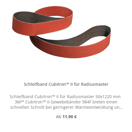
Schleifband Cubitron™ II für Radiusmaster
Schleifband Cubitron™ II für Radiusmaster 50x1220 mm
3M™ Cubitron™ II Gewebebänder 984F bieten einen
schnellen Schnitt bei geringerer Wärmeentwicklung und
sorgen so für einheitliche Finish-Ergebnisse über die
Regulärer Preis:
Ab
11,90 €
gesamte Produktlebensdauer. Gleichzeitig wird ein
Verbrennen beim Schleifen mit Endkorn verhindert.
Unsere Gewebebänder bestehen aus 3M™