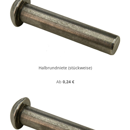
Halbrundniete (stückweise)
Regulärer Preis:
Ab
0,24 €