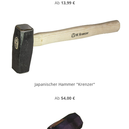
Regulärer Preis:
Ab
13,99 €
Japanischer Hammer "Krenzer"
Regulärer Preis:
Ab
54,00 €