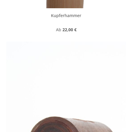
Kupferhammer
Regulärer Preis:
Ab
22,00 €