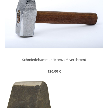
Schmiedehammer "Krenzer" verchromt
Regulärer Preis:
120,00 €