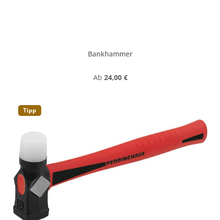
Bankhammer
Regulärer Preis:
Ab
24,00 €
Tipp