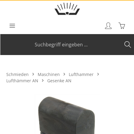
Zum Hauptinhalt springen
Waren
Schmieden
Maschinen
Lufthammer
Lufthämmer AN
Gesenke AN
Bildergalerie überspringen