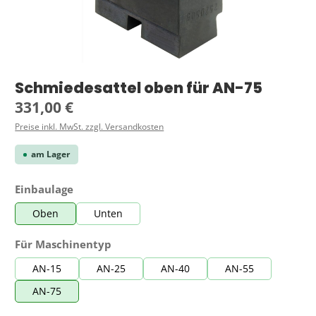
Schmiedesattel oben für AN-75
Regulärer Preis:
331,00 €
Preise inkl. MwSt. zzgl. Versandkosten
am Lager
auswählen
Einbaulage
Oben
Unten
auswählen
Für Maschinentyp
AN-15
AN-25
AN-40
AN-55
AN-75