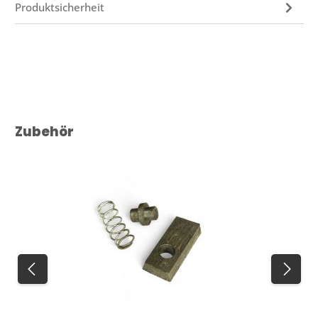
Produktsicherheit
Produktgalerie überspringen
Zubehör