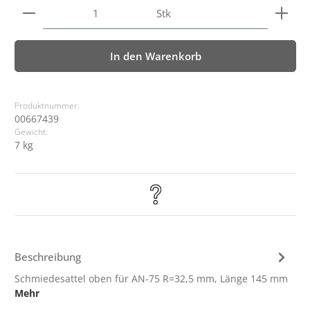
Produkt Anzahl: Gib den gewünschten Wert ein ode
Stk
In den Warenkorb
Produktnummer:
00667439
Gewicht:
7 kg
Beschreibung
Schmiedesattel oben für AN-75 R=32,5 mm, Länge 145 mm
Mehr