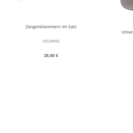
Zangenklammern im Satz
Unive
00538990
Regulärer Preis:
25,00 €
Produkt Anzahl: Gib den gewünschte
Produk
Stk