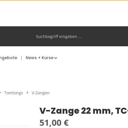
ngebote
News + Kurse
Tomtongs
V-Zangen
V-Zange 22 mm, TC
Regulärer Preis:
51,00 €