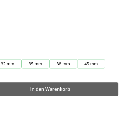
32 mm
35 mm
38 mm
45 mm
wünschten Wert ein oder benutze die Sch
In den Warenkorb