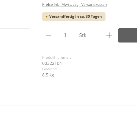
Preise inkl. MwSt. zzgl. Versandkosten
Versandfertig in ca. 30 Tagen
Produkt Anzahl: Gib den ge
Stk
Produktnummer:
00322104
Gewicht:
8.5 kg