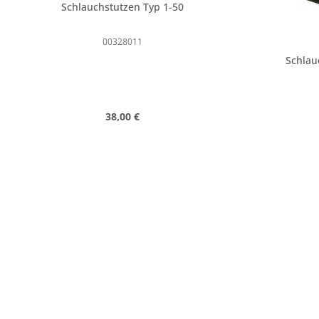
Schlauchstutzen Typ 1-50
00328011
Schlau
Regulärer Preis:
38,00 €
Produkt Anzahl: Gib den gewünschte
Produk
Stk