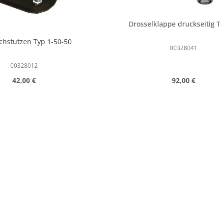
Drosselklappe druckseitig 
chstutzen Typ 1-50-50
00328041
00328012
Regulärer Preis:
Regulärer Prei
42,00 €
92,00 €
n Wert ein oder benutze die Schaltfläc
t Anzahl: Gib den gewünschten Wert ein
Produkt Anzahl: 
Stk
Stk