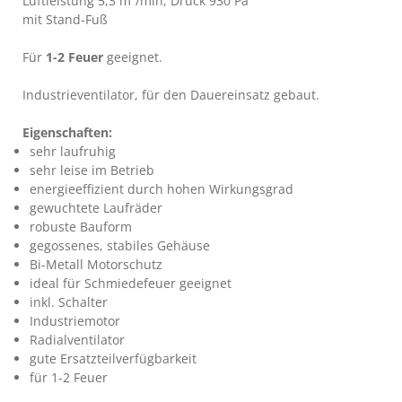
Luftleistung 5,3 m³/min, Druck 930 Pa
mit Stand-Fuß
Für
1-2 Feuer
geeignet.
Industrieventilator, für den Dauereinsatz gebaut.
Eigenschaften:
sehr laufruhig
sehr leise im Betrieb
energieeffizient durch hohen Wirkungsgrad
gewuchtete Laufräder
robuste Bauform
gegossenes, stabiles Gehäuse
Bi-Metall Motorschutz
ideal für Schmiedefeuer geeignet
inkl. Schalter
Industriemotor
Radialventilator
gute Ersatzteilverfügbarkeit
für 1-2 Feuer