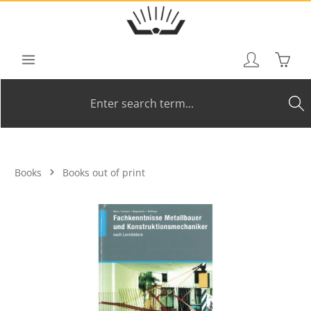
Skip to main content
Shoppi
Books
Books out of print
Skip image gallery